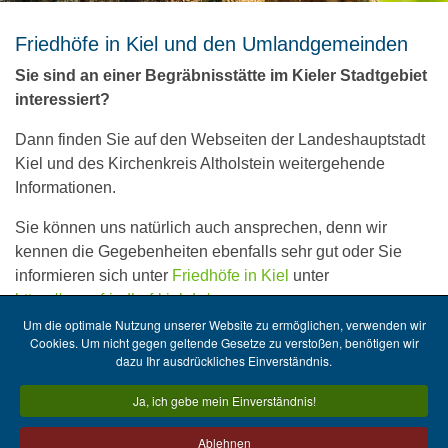
Friedhöfe in Kiel und den Umlandgemeinden
Sie sind an einer Begräbnisstätte im Kieler Stadtgebiet
interessiert?
Dann finden Sie auf den Webseiten der Landeshauptstadt
Kiel und des Kirchenkreis Altholstein weitergehende
Informationen.
Sie können uns natürlich auch ansprechen, denn wir
kennen die Gegebenheiten ebenfalls sehr gut oder Sie
informieren sich unter
Friedhöfe in Kiel
unter
https://www.friedhof-kiel.de/
Um die optimale Nutzung unserer Website zu ermöglichen, verwenden wir
Cookies. Um nicht gegen geltende Gesetze zu verstoßen, benötigen wir
dazu Ihr ausdrückliches Einverständnis.
Kontaktformular
Ja, ich gebe mein Einverständnis!
Firmen-Historie
Datenschutz
Ablehnen